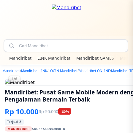
Mandiribet
LINK Mandiribet
Mandiribet GAMES
Mandi
Mandiribet
/
Mandiribet LINK
/
LOGIN Mandiribet
/
Mandiribet ONLINE
/
Mandiribet T
1/6
Mandiribet: Pusat Game Mobile Modern den
Pengalaman Bermain Terbaik
Rp 10.000
Rp 50.000
-80%
Terjual 2
MANDIRIBET
SKU:
1S83N0800RID