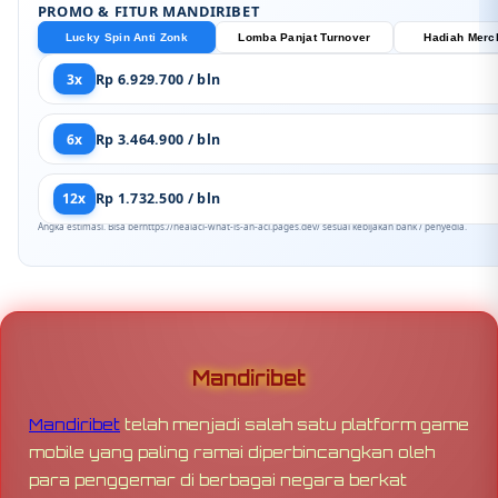
PROMO & FITUR MANDIRIBET
Lucky Spin Anti Zonk
Lomba Panjat Turnover
Hadiah Merc
3x
Rp 6.929.700 / bln
6x
Rp 3.464.900 / bln
12x
Rp 1.732.500 / bln
Angka estimasi. Bisa berhttps://healacl-what-is-an-acl.pages.dev/ sesuai kebijakan bank / penyedia.
Mandiribet
Mandiribet
telah menjadi salah satu platform game
mobile yang paling ramai diperbincangkan oleh
para penggemar di berbagai negara berkat