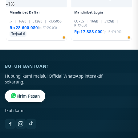
-1%
-1%
Mandiribet Daftar
Mandiribet Login
I7
|
16GB
|
512GB
|
RTX5050
CORE5
|
16GB
|
512GB
|
RTX4050
Rp 28.600.080
Rp 27.999.000
Rp 17.888.000
Rp 18.499.000
Terjual 6
BUTUH BANTUAN?
Hubungi kami melalui Official WhatsApp interaktif
sekarang.
Kirim Pesan
Ikuti kami: