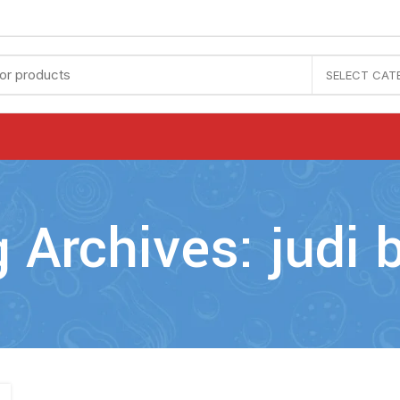
SELECT CAT
 Archives: judi 