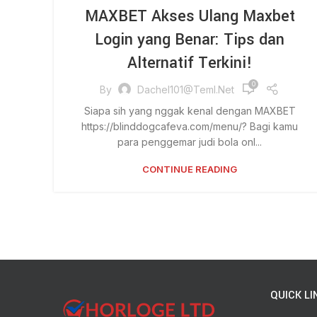
MAXBET Akses Ulang Maxbet
Login yang Benar: Tips dan
Alternatif Terkini!
0
By
Dachel101@teml.net
Siapa sih yang nggak kenal dengan MAXBET
https://blinddogcafeva.com/menu/? Bagi kamu
para penggemar judi bola onl...
CONTINUE READING
QUICK LI