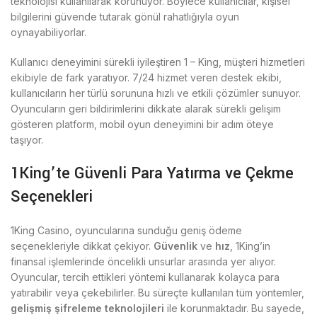
teknolojisi kullanılarak korunuyor. Böylece kullanıcılar, kişisel
bilgilerini güvende tutarak gönül rahatlığıyla oyun
oynayabiliyorlar.
Kullanıcı deneyimini sürekli iyileştiren 1 – King, müşteri hizmetleri
ekibiyle de fark yaratıyor. 7/24 hizmet veren destek ekibi,
kullanıcıların her türlü sorununa hızlı ve etkili çözümler sunuyor.
Oyuncuların geri bildirimlerini dikkate alarak sürekli gelişim
gösteren platform, mobil oyun deneyimini bir adım öteye
taşıyor.
1King’te Güvenli Para Yatırma ve Çekme
Seçenekleri
1King Casino, oyuncularına sunduğu geniş ödeme
seçenekleriyle dikkat çekiyor.
Güvenlik
ve
hız
, 1King’in
finansal işlemlerinde öncelikli unsurlar arasında yer alıyor.
Oyuncular, tercih ettikleri yöntemi kullanarak kolayca para
yatırabilir veya çekebilirler. Bu süreçte kullanılan tüm yöntemler,
gelişmiş şifreleme teknolojileri
ile korunmaktadır. Bu sayede,