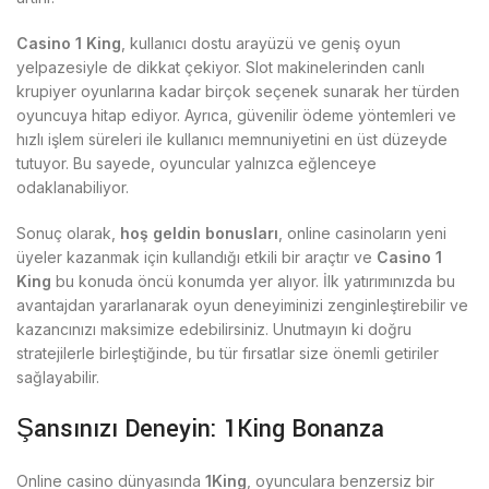
Casino 1 King
, kullanıcı dostu arayüzü ve geniş oyun
yelpazesiyle de dikkat çekiyor. Slot makinelerinden canlı
krupiyer oyunlarına kadar birçok seçenek sunarak her türden
oyuncuya hitap ediyor. Ayrıca, güvenilir ödeme yöntemleri ve
hızlı işlem süreleri ile kullanıcı memnuniyetini en üst düzeyde
tutuyor. Bu sayede, oyuncular yalnızca eğlenceye
odaklanabiliyor.
Sonuç olarak,
hoş geldin bonusları
, online casinoların yeni
üyeler kazanmak için kullandığı etkili bir araçtır ve
Casino 1
King
bu konuda öncü konumda yer alıyor. İlk yatırımınızda bu
avantajdan yararlanarak oyun deneyiminizi zenginleştirebilir ve
kazancınızı maksimize edebilirsiniz. Unutmayın ki doğru
stratejilerle birleştiğinde, bu tür fırsatlar size önemli getiriler
sağlayabilir.
Şansınızı Deneyin: 1King Bonanza
Online casino dünyasında
1King
, oyunculara benzersiz bir