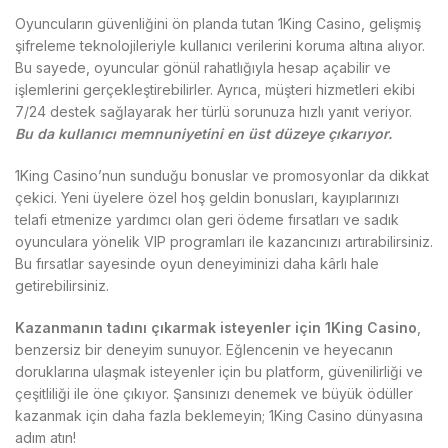
Oyuncuların güvenliğini ön planda tutan 1King Casino, gelişmiş
şifreleme teknolojileriyle kullanıcı verilerini koruma altına alıyor.
Bu sayede, oyuncular gönül rahatlığıyla hesap açabilir ve
işlemlerini gerçekleştirebilirler. Ayrıca, müşteri hizmetleri ekibi
7/24 destek sağlayarak her türlü sorunuza hızlı yanıt veriyor.
Bu da kullanıcı memnuniyetini en üst düzeye çıkarıyor.
1King Casino’nun sunduğu bonuslar ve promosyonlar da dikkat
çekici. Yeni üyelere özel hoş geldin bonusları, kayıplarınızı
telafi etmenize yardımcı olan geri ödeme fırsatları ve sadık
oyunculara yönelik VIP programları ile kazancınızı artırabilirsiniz.
Bu fırsatlar sayesinde oyun deneyiminizi daha kârlı hale
getirebilirsiniz.
Kazanmanın tadını çıkarmak isteyenler için 1King Casino
,
benzersiz bir deneyim sunuyor. Eğlencenin ve heyecanın
doruklarına ulaşmak isteyenler için bu platform, güvenilirliği ve
çeşitliliği ile öne çıkıyor. Şansınızı denemek ve büyük ödüller
kazanmak için daha fazla beklemeyin; 1King Casino dünyasına
adım atın!