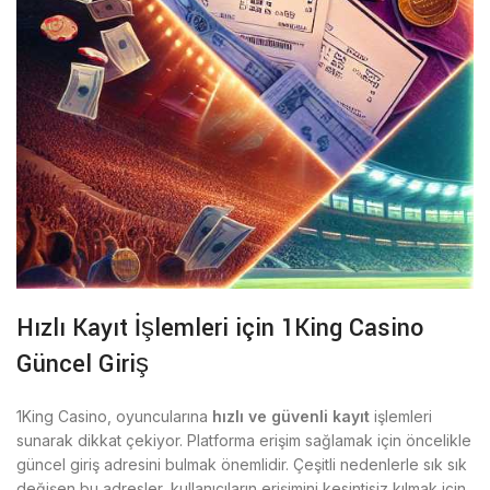
Hızlı Kayıt İşlemleri için 1King Casino
Güncel Giriş
1King Casino, oyuncularına
hızlı ve güvenli kayıt
işlemleri
sunarak dikkat çekiyor. Platforma erişim sağlamak için öncelikle
güncel giriş adresini bulmak önemlidir. Çeşitli nedenlerle sık sık
değişen bu adresler, kullanıcıların erişimini kesintisiz kılmak için