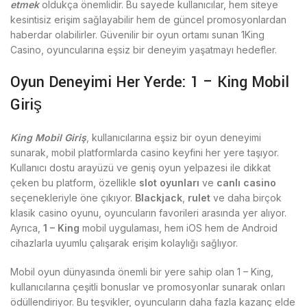
etmek
oldukça önemlidir. Bu sayede kullanıcılar, hem siteye
kesintisiz erişim sağlayabilir hem de güncel promosyonlardan
haberdar olabilirler. Güvenilir bir oyun ortamı sunan 1King
Casino, oyuncularına eşsiz bir deneyim yaşatmayı hedefler.
Oyun Deneyimi Her Yerde: 1 – King Mobil
Giriş
King Mobil Giriş
, kullanıcılarına eşsiz bir oyun deneyimi
sunarak, mobil platformlarda casino keyfini her yere taşıyor.
Kullanıcı dostu arayüzü ve geniş oyun yelpazesi ile dikkat
çeken bu platform, özellikle
slot oyunları
ve
canlı casino
seçenekleriyle öne çıkıyor.
Blackjack
,
rulet
ve daha birçok
klasik casino oyunu, oyuncuların favorileri arasında yer alıyor.
Ayrıca,
1 – King
mobil uygulaması, hem iOS hem de Android
cihazlarla uyumlu çalışarak erişim kolaylığı sağlıyor.
Mobil oyun dünyasında önemli bir yere sahip olan 1 – King,
kullanıcılarına çeşitli bonuslar ve promosyonlar sunarak onları
ödüllendiriyor. Bu teşvikler, oyuncuların daha fazla kazanç elde