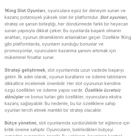
1King Slot Oyunları
, oyunculara eşsiz bir deneyim sunan ve
kazanç potansiyeli yüksek olan bir platformdur.
Slot oyunları
,
strateji ve şansın birleştiği, her döndürmede farklı bir heyecan
sunan yapısıyla dikkat çeker. Bu oyunlarda başarılı olmanın
anahtarı, oyunun dinamiklerini anlamaktan geçer. Özellikle 1King
gibi platformlarda, oyunların sunduğu bonuslar ve
promosyonlar, oyuncuların kazanma şansını artırmak için
mükemmel fırsatlar sunar.
Strateji geliştirmek
, slot oyunlarında uzun vadede başarıyı
getirir. İlk adım olarak, oyunun kurallarını ve ödeme tablolarını
dikkatlice incelemek önemlidir. Her slot oyununun kendine
özgü özellikleri ve ödeme yapısı vardır.
Özellikle ücretsiz
dönüşler
ve bonus turları gibi özellikler, oyunculara ekstra
kazanç sağlayabilir. Bu nedenle, bu tür özelliklere sahip
oyunları tercih etmek mantıklı bir strateji olacaktır.
Bütçe yönetimi
, slot oyunlarında sürdürülebilir bir eğlence için
kritik öneme sahiptir. Oyuncuların, belirledikleri bütçeyi