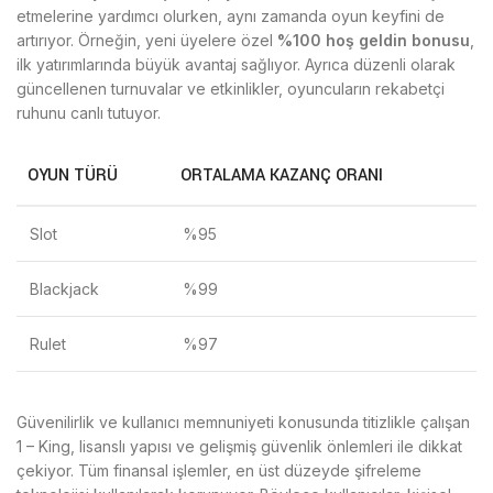
etmelerine yardımcı olurken, aynı zamanda oyun keyfini de
artırıyor. Örneğin, yeni üyelere özel
%100 hoş geldin bonusu
,
ilk yatırımlarında büyük avantaj sağlıyor. Ayrıca düzenli olarak
güncellenen turnuvalar ve etkinlikler, oyuncuların rekabetçi
ruhunu canlı tutuyor.
OYUN TÜRÜ
ORTALAMA KAZANÇ ORANI
Slot
%95
Blackjack
%99
Rulet
%97
Güvenilirlik ve kullanıcı memnuniyeti konusunda titizlikle çalışan
1 – King, lisanslı yapısı ve gelişmiş güvenlik önlemleri ile dikkat
çekiyor. Tüm finansal işlemler, en üst düzeyde şifreleme