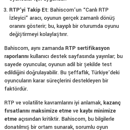
RTP’yi Takip Et
: Bahiscom’un “Canlı RTP
İzleyici” aracı, oyunun gerçek zamanlı dönüş
oranını gösterir; bu, kayıplı bir oturumda oyunu
değiştirmeyi kolaylaştırır.
Bahiscom, aynı zamanda
RTP sertifikasyon
raporlarını
kullanıcı destek sayfasında yayınlar; bu
sayede oyuncular, oyunun adil bir şekilde test
edildiğini doğrulayabilir. Bu şeffaflık, Türkiye’deki
oyuncuların karar süreçlerini destekleyen bir
faktördür.
RTP ve volatilite kavramlarını iyi anlamak,
kazanç
fırsatlarını maksimize etme
ve
kaybı minimize
etme
açısından kritiktir. Bahiscom, bu bilgilerle
donatılmış bir ortam sunarak, sorumlu oyun