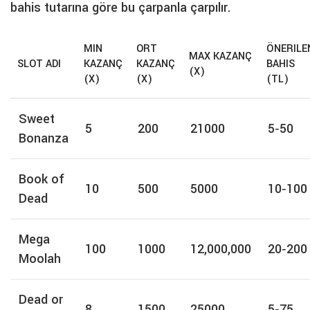
bahis tutarına göre bu çarpanla çarpılır.
MIN
ORT
ÖNERILE
MAX KAZANÇ
SLOT ADI
KAZANÇ
KAZANÇ
BAHIS
(X)
(X)
(X)
(TL)
Sweet
5
200
21000
5‑50
Bonanza
Book of
10
500
5000
10‑100
Dead
Mega
100
1000
12,000,000
20‑200
Moolah
Dead or
8
1500
25000
5‑75