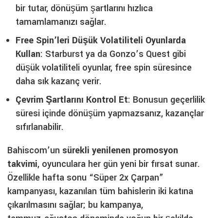
bir tutar, dönüşüm şartlarını hızlıca
tamamlamanızı sağlar.
Free Spin’leri Düşük Volatiliteli Oyunlarda
Kullan
: Starburst ya da Gonzo’s Quest gibi
düşük volatiliteli oyunlar, free spin süresince
daha sık kazanç verir.
Çevrim Şartlarını Kontrol Et
: Bonusun geçerlilik
süresi içinde dönüşüm yapmazsanız, kazançlar
sıfırlanabilir.
Bahiscom’un
sürekli yenilenen promosyon
takvimi
, oyunculara her gün yeni bir fırsat sunar.
Özellikle hafta sonu “Süper 2x Çarpan”
kampanyası, kazanılan tüm bahislerin iki katına
çıkarılmasını sağlar; bu kampanya,