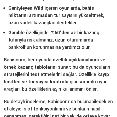
Genişleyen Wild
içeren oyunlarda,
bahis
miktarını artırmadan
tur sayısını yükseltmek,
uzun vadeli kazançları destekler.
Gamble
özelliğinde,
%50’den az
bir kazanç
tutarıyla risk almanız, uzun oturumlarda
bankroll’un korunmasına yardımcı olur.
Bahiscom, her oyunda
özellik açıklamalarını
ve
örnek kazanç tablolarını
sunar; bu da oyuncuların
stratejilerini test etmelerini sağlar. Özellikle
kayıp
limitleri
ve
tur sayısı kontrolü
gibi sorumlu oyun
araçları, bu özelliklerin aşırı kullanımını önler.
Bu detaylı inceleme, Bahiscom’da bulunabilecek en
etkileyici slot fonksiyonlarını ve bunların nasıl
oynanması gerektiğini net bir şekilde ortaya koyar.