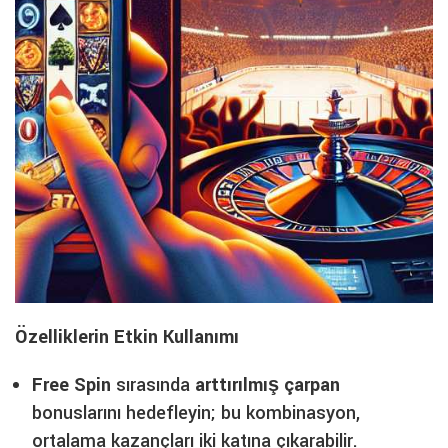
Özelliklerin Etkin Kullanımı
Free Spin
sırasında
arttırılmış çarpan
bonuslarını hedefleyin; bu kombinasyon,
ortalama kazançları iki katına çıkarabilir.