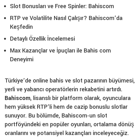
Slot Bonusları ve Free Spinler: Bahiscom
RTP ve Volatilite Nasıl Çalışır? Bahiscom’da
Keşfedin
Detaylı Özellik İncelemesi
Max Kazançlar ve İpuçları ile Bahis com
Deneyimi
Türkiye’de online bahis ve slot pazarının büyümesi,
yerli ve yabancı operatörlerin rekabetini artırdı.
Bahiscom
, lisanslı bir platform olarak, oyunculara
hem yüksek RTP’li hem de cazip bonuslu slotlar
sunuyor. Bu bölümde, Bahiscom‑un slot
portföyündeki en popüler oyunları, ortalama dönüş
oranlarını ve potansiyel kazançları inceleyeceğiz.