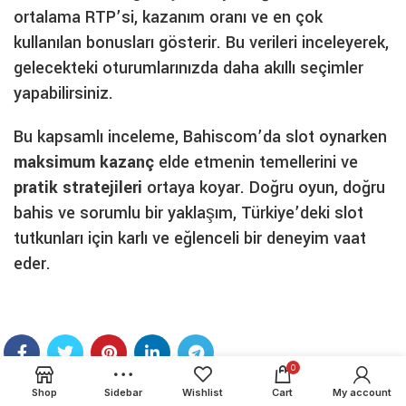
ortalama RTP’si, kazanım oranı ve en çok
kullanılan bonusları gösterir. Bu verileri inceleyerek,
gelecekteki oturumlarınızda daha akıllı seçimler
yapabilirsiniz.
Bu kapsamlı inceleme, Bahiscom’da slot oynarken
maksimum kazanç
elde etmenin temellerini ve
pratik stratejileri
ortaya koyar. Doğru oyun, doğru
bahis ve sorumlu bir yaklaşım, Türkiye’deki slot
tutkunları için karlı ve eğlenceli bir deneyim vaat
eder.
0
Shop
Sidebar
Wishlist
Cart
My account
NEWER
OLDER