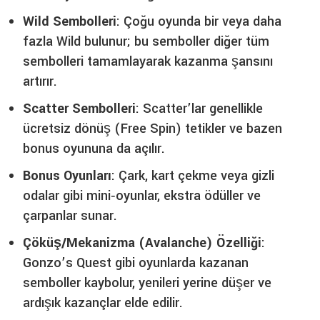
Wild Sembolleri
: Çoğu oyunda bir veya daha
fazla Wild bulunur; bu semboller diğer tüm
sembolleri tamamlayarak kazanma şansını
artırır.
Scatter Sembolleri
: Scatter’lar genellikle
ücretsiz dönüş (Free Spin) tetikler ve bazen
bonus oyununa da açılır.
Bonus Oyunları
: Çark, kart çekme veya gizli
odalar gibi mini‑oyunlar, ekstra ödüller ve
çarpanlar sunar.
Çöküş/Mekanizma (Avalanche) Özelliği
:
Gonzo’s Quest gibi oyunlarda kazanan
semboller kaybolur, yenileri yerine düşer ve
ardışık kazançlar elde edilir.