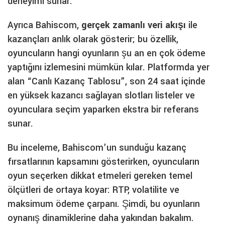
deneyimi sunar.
Ayrıca Bahiscom,
gerçek zamanlı veri akışı
ile
kazançları anlık olarak gösterir; bu özellik,
oyuncuların hangi oyunların şu an en çok ödeme
yaptığını izlemesini mümkün kılar. Platformda yer
alan “Canlı Kazanç Tablosu”, son 24 saat içinde
en yüksek kazancı sağlayan slotları listeler ve
oyunculara seçim yaparken ekstra bir referans
sunar.
Bu inceleme, Bahiscom’un sunduğu kazanç
fırsatlarının kapsamını gösterirken, oyuncuların
oyun seçerken dikkat etmeleri gereken temel
ölçütleri de ortaya koyar: RTP, volatilite ve
maksimum ödeme çarpanı. Şimdi, bu oyunların
oynanış dinamiklerine daha yakından bakalım.