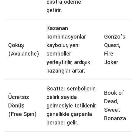
ekstra ödeme
getirir.
Kazanan
kombinasyonlar
Gonzo’s
Çöküş
kaybolur, yeni
Quest,
(Avalanche)
semboller
Fire
yerleştirilir, ardışık
Joker
kazançlar artar.
Scatter sembollerin
Book of
Ücretsiz
belirli sayıda
Dead,
Dönüş
gelmesiyle tetiklenir,
Sweet
(Free Spin)
genellikle çarpanla
Bonanza
beraber gelir.