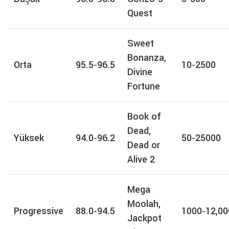
Quest
Sweet
Bonanza,
Orta
95.5‑96.5
10‑2500
Divine
Fortune
Book of
Dead,
Yüksek
94.0‑96.2
50‑25000
Dead or
Alive 2
Mega
Moolah,
Progressive
88.0‑94.5
1000‑12,00
Jackpot