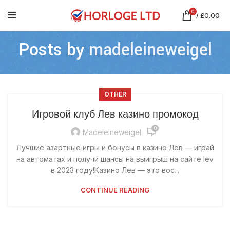
0
/
£
0.00
Posts by
madeleineweigel
OTHER
Игровой клуб Лев казино промокод
0
Madeleineweigel
Лучшие азартные игры и бонусы в казино Лев — играй
на автоматах и получи шансы на выигрыш на сайте lev
в 2023 году!Казино Лев — это вос...
CONTINUE READING