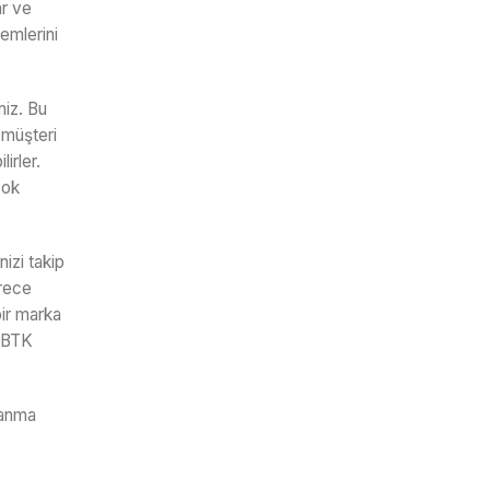
ar ve
lemlerini
niz. Bu
 müşteri
irler.
çok
nizi takip
erece
bir marka
i BTK
zanma