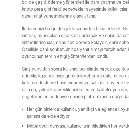
biri de çeşitli ödeme yöntemleri ile para yatırma ve çek
kripto para gibi farklı seçenekler sayesinde kullanıcılar 
daha rahat yönetmelerine olanak tanır.
İlerlemenizi bu göstergeler üzerinden takip ederek, B
sistem, oyuncuların sadakatini artırmak ve onları daha 
hizmetlerine ulaşmaları son derece kolaydır; canlı sohbe
Özellikle canlı sohbet, anında yanıt almayı tercih eden kul
oyuncunun tercih ettiği yöntemlerden biridir.
Giriş yaptıktan sonra kullanıcı panelinde birçok özellik 
edebilir, kazançlarınızı görüntüleyebilir ve daha önce ge
kullanıcı dostu ve basit bir arayüze sahiptir, böylece he
olsa da, yüksek güvenlik önlemleri ve kaliteli oyun se
engellemeleri nedeniyle casino platformlarına doğrud
Her gün binlerce kullanıcı, yenilikçi ve eğlenceli o
şansını da elde ediyor.
Mobil oyun dünyası, kullanıcıların diledikleri her yer