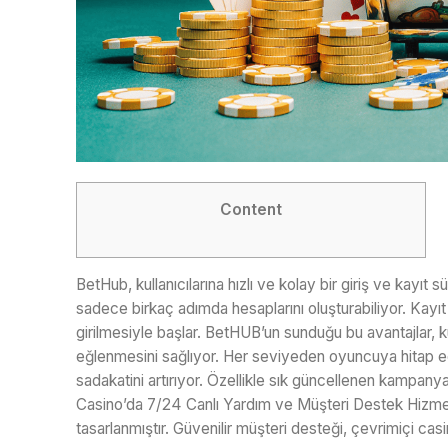
Content
BetHub, kullanıcılarına hızlı ve kolay bir giriş ve kayıt
sadece birkaç adımda hesaplarını oluşturabiliyor. Kayıt 
girilmesiyle başlar. BetHUB’un sunduğu bu avantajlar, k
eğlenmesini sağlıyor. Her seviyeden oyuncuya hitap ed
sadakatini artırıyor. Özellikle sık güncellenen kampany
Casino’da 7/24 Canlı Yardım ve Müşteri Destek Hizmetleri
tasarlanmıştır. Güvenilir müşteri desteği, çevrimiçi casi