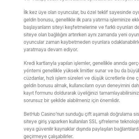
İlk kez üye olan oyuncular, bu özel teklif sayesinde oyun
geldin bonusu, genellikle ilk para yatırma işleminize ekl
başlayanların siteyi keşfetmelerine ve farklı oyunları de
siteye olan bağlılığını artırırken aynı zamanda yeni oyu
oyuncular zaman kaybetmeden oyunlara odaklanabilirler
yaratmaya devam ediyor.
Kredi kartlarıyla yapılan işlemler, genellikle anında ge
yöntemi genellikle yüksek limitler sunar ve bu da büyük
cüzdanlar, hızlı işlem süreleri ve düşük ücretlerle öne ç
geldin bonusu almak, kullanıcıların oyun deneyimini daha k
kayıt formunu doldurarak üyeliğinizi tamamlayabilirsiniz
sorunsuz bir şekilde alabilmeniz için önemlidir.
BetHub Casino’nun sunduğu çift aşamalı doğrulama siste
siteye giriş yaparken kullanılan SSL şifreleme teknoloji
veya güvenilir kaynaklar dışında paylaşılan bağlantılardan 
geçirmeye çalışabilirler.