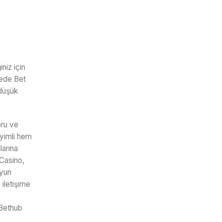
niz için
rede Bet
 düşük
oru ve
eyimli hem
larına
 Casino,
oyun
 iletişime
 Bethub