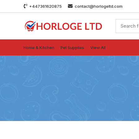
+447361620875
contact@horlogeltd.com
Home & Kitchen
Pet Supplies
View All