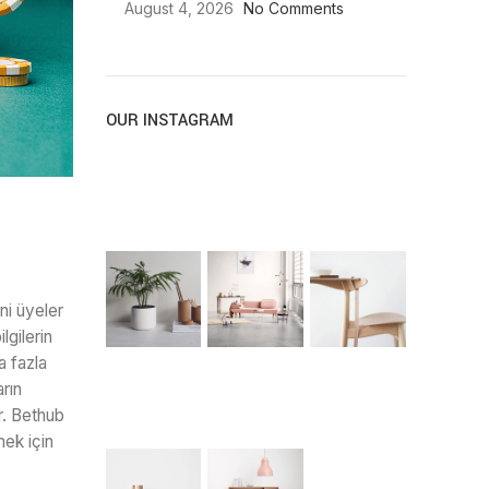
August 4, 2026
No Comments
OUR INSTAGRAM
ni üyeler
lgilerin
a fazla
rın
r. Bethub
mek için