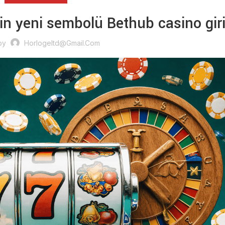
n yeni sembolü Bethub casino gir
by
Horlogeltd@gmail.com