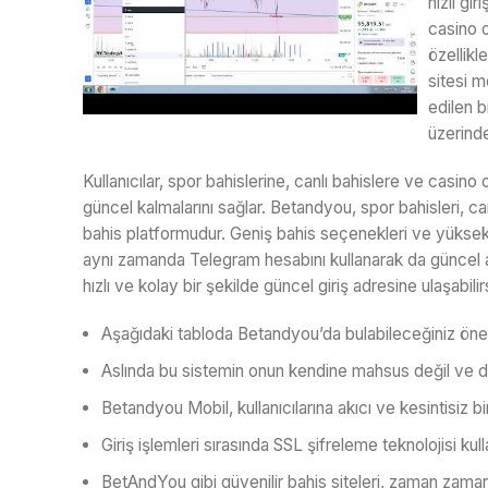
hızlı gi
casino o
özellikl
sitesi m
edilen b
üzerinde
Kullanıcılar, spor bahislerine, canlı bahislere ve casino o
güncel kalmalarını sağlar. Betandyou, spor bahisleri, ca
bahis platformudur. Geniş bahis seçenekleri ve yüksek o
aynı zamanda Telegram hesabını kullanarak da güncel a
hızlı ve kolay bir şekilde güncel giriş adresine ulaşabilirs
Aşağıdaki tabloda Betandyou’da bulabileceğiniz önem
Aslında bu sistemin onun kendine mahsus değil ve dire
Betandyou Mobil, kullanıcılarına akıcı ve kesintisiz 
Giriş işlemleri sırasında SSL şifreleme teknolojisi kulla
BetAndYou gibi güvenilir bahis siteleri, zaman zaman