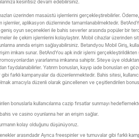
rınıza kesintisiz devam edebilirsiniz.
hazları üzerinden masaüstü işlemlerini gerçekleştirebilirler. Ödeme
üm işlemler, aplikasyon düzleminde tamamlanabilmektedir. BetAnd
ve geniş oyun seçenekleri ile bahis severler arasında popüler bir terc
er ile çekim işlemlerini kolaylaştırır. Mobil cihazlar üzerinden sit
larına anında erişim sağlayabilirsiniz. Betandyou Mobil Giriş, kulla
işim imkanı sunar. BetAndYou apk indir işlemi gerçekleştirildikten 
e promosyonlardan yararlanma imkanına sahiptir. Siteye üye olduktan
dan faydalanabilirler. Yatırım bonusları, kayıp iade bonusları en gö
gibi farklı kampanyalar da düzenlenmektedir. Bahis sitesi, kullanıcıl
lmak amacıyla düzenli olarak güncellenen ve çeşitlendirilen bonus
len bonuslarla kullanıcılarına cazip fırsatlar sunmayı hedeflemekte
bahis ve casino oyunlarına her an erişim sağlar.
uşturmanın kolay olduğunu düşünüyoruz.
nekler arasındadır Ayrıca freespinler ve turnuvalar gibi farklı ka