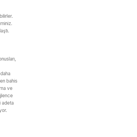
lirler.
eminiz.
aştı.
nusları,
n daha
den bahis
nama ve
eğlence
si adeta
yor.