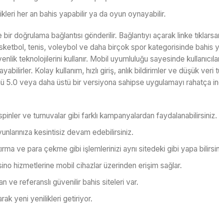
kleri her an bahis yapabilir ya da oyun oynayabilir.
 bir doğrulama bağlantısı gönderilir. Bağlantıyı açarak linke tıklarsa
asketbol, tenis, voleybol ve daha birçok spor kategorisinde bahis
venlik teknolojilerini kullanır. Mobil uyumluluğu sayesinde kullanıcıla
ilirler. Kolay kullanım, hızlı giriş, anlık bildirimler ve düşük veri 
ümü 5.0 veya daha üstü bir versiyona sahipse uygulamayı rahatça in
spinler ve turnuvalar gibi farklı kampanyalardan faydalanabilirsiniz.
nlarınıza kesintisiz devam edebilirsiniz.
rma ve para çekme gibi işlemlerinizi aynı sitedeki gibi yapa bilirsin
o hizmetlerine mobil cihazlar üzerinden erişim sağlar.
n ve referanslı güvenilir bahis siteleri var.
arak yeni yenilikleri getiriyor.