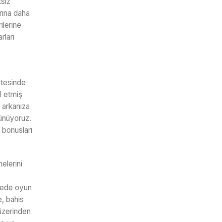
tsiz
arına daha
ilerine
rları
itesinde
l etmiş
 arkanıza
şünüyoruz.
 bonusları
elerini
tede oyun
, bahis
 üzerinden