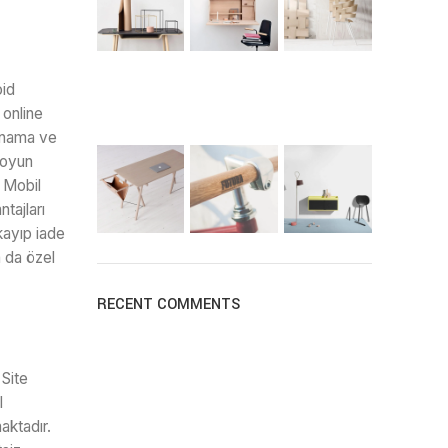
oid
 online
oynama ve
 oyun
 Mobil
tajları
kayıp iade
a da özel
RECENT COMMENTS
 Site
l
aktadır.