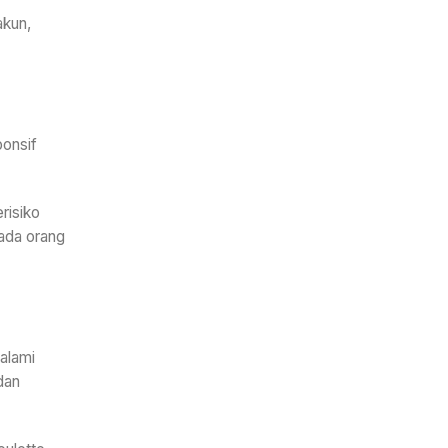
akun,
ponsif
risiko
ada orang
galami
dan