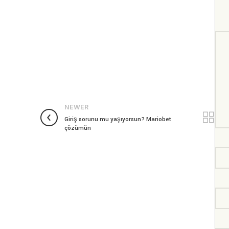
NEWER
Giriş sorunu mu yaşıyorsun? Mariobet
çözümün