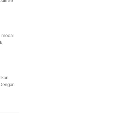
oulette
s modal
k,
tikan
. Dengan