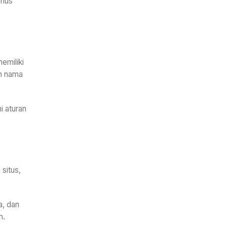
onus
emiliki
an nama
i aturan
situs,
a, dan
n.