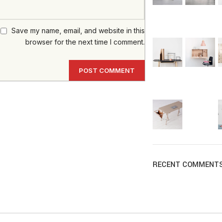
Save my name, email, and website in this
browser for the next time I comment.
RECENT COMMENT