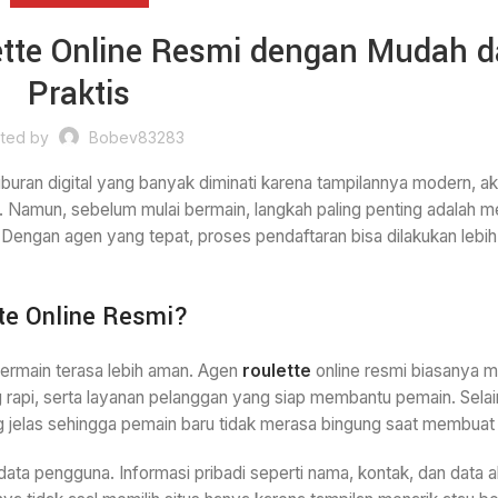
lette Online Resmi dengan Mudah 
Praktis
sted by
Bobev83283
n hiburan digital yang banyak diminati karena tampilannya modern, 
. Namun, sebelum mulai bermain, langkah paling penting adalah m
 Dengan agen yang tepat, proses pendaftaran bisa dilakukan lebi
te Online Resmi?
ermain terasa lebih aman. Agen
roulette
online resmi biasanya me
g rapi, serta layanan pelanggan yang siap membantu pemain. Selain
 jelas sehingga pemain baru tidak merasa bingung saat membuat
a pengguna. Informasi pribadi seperti nama, kontak, dan data a