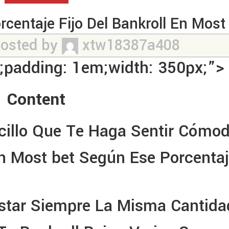
rcentaje Fijo Del Bankroll En Most
osted by
xtw18387a408
;padding: 1em;width: 350px;”>
Content
ncillo Que Te Haga Sentir Cómo
n Most bet Según Ese Porcentaj
ostar Siempre La Misma Cantida