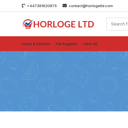
+447361620875
contact@horlogeltd.com
Home & Kitchen
Pet Supplies
View All