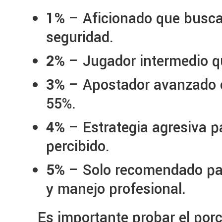
1%
– Aficionado que busca 
seguridad.
2%
– Jugador intermedio qu
3%
– Apostador avanzado co
55%.
4%
– Estrategia agresiva pa
percibido.
5%
– Solo recomendado pa
y manejo profesional.
Es importante probar el por