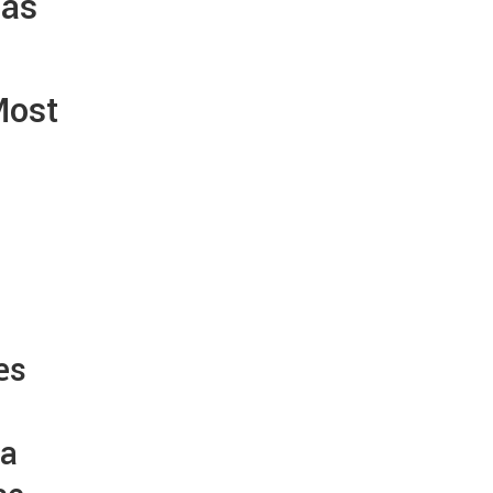
nas
Most
es
na