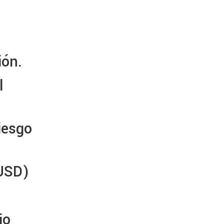
ión.
l
iesgo
USD)
jo