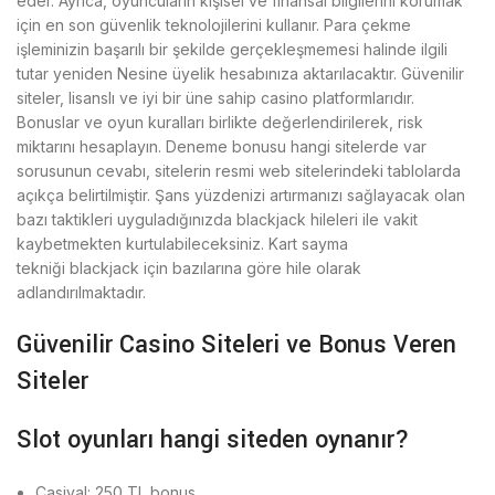
eder. Ayrıca, oyuncuların kişisel ve finansal bilgilerini korumak
için en son güvenlik teknolojilerini kullanır. Para çekme
işleminizin başarılı bir şekilde gerçekleşmemesi halinde ilgili
tutar yeniden Nesine üyelik hesabınıza aktarılacaktır. Güvenilir
siteler, lisanslı ve iyi bir üne sahip casino platformlarıdır.
Bonuslar ve oyun kuralları birlikte değerlendirilerek, risk
miktarını hesaplayın. Deneme bonusu hangi sitelerde var
sorusunun cevabı, sitelerin resmi web sitelerindeki tablolarda
açıkça belirtilmiştir. Şans yüzdenizi artırmanızı sağlayacak olan
bazı taktikleri uyguladığınızda blackjack hileleri ile vakit
kaybetmekten kurtulabileceksiniz. Kart sayma
tekniği blackjack için bazılarına göre hile olarak
adlandırılmaktadır.
Güvenilir Casino Siteleri ve Bonus Veren
Siteler
Slot oyunları hangi siteden oynanır?
Casival: 250 TL bonus.