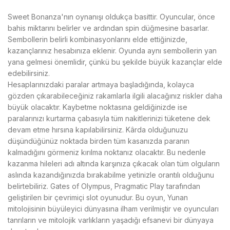
Sweet Bonanza'nın oynanışı oldukça basittir. Oyuncular, önce
bahis miktarını belirler ve ardından spin düğmesine basarlar.
Sembollerin belirli kombinasyonlarını elde ettiğinizde,
kazançlarınız hesabınıza eklenir. Oyunda aynı sembollerin yan
yana gelmesi önemlidir, çünkü bu şekilde büyük kazançlar elde
edebilirsiniz.
Hesaplarınızdaki paralar artmaya başladığında, kolayca
gözden çıkarabileceğiniz rakamlarla ilgili alacağınız riskler daha
büyük olacaktır. Kaybetme noktasına geldiğinizde ise
paralarınızı kurtarma çabasıyla tüm nakitlerinizi tüketene dek
devam etme hırsına kapılabilirsiniz. Kârda olduğunuzu
düşündüğünüz noktada birden tüm kasanızda paranın
kalmadığını görmeniz kırılma noktanız olacaktır. Bu nedenle
kazanma hileleri adı altında karşınıza çıkacak olan tüm olguların
aslında kazandığınızda bırakabilme yetinizle orantılı olduğunu
belirtebiliriz. Gates of Olympus, Pragmatic Play tarafından
geliştirilen bir çevrimiçi slot oyunudur. Bu oyun, Yunan
mitolojisinin büyüleyici dünyasına ilham verilmiştir ve oyuncuları
tanrıların ve mitolojik varlıkların yaşadığı efsanevi bir dünyaya