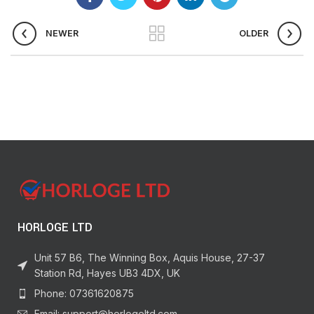
NEWER
OLDER
HORLOGE LTD
Unit 57 B6, The Winning Box, Aquis House, 27-37
Station Rd, Hayes UB3 4DX, UK
Phone: 07361620875
Email: support@horlogeltd.com