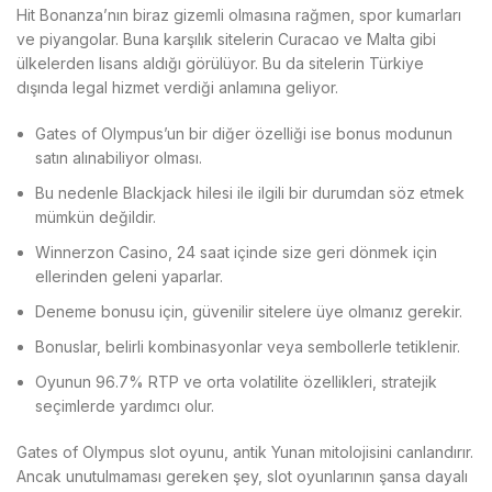
Hit Bonanza’nın biraz gizemli olmasına rağmen, spor kumarları
ve piyangolar. Buna karşılık sitelerin Curacao ve Malta gibi
ülkelerden lisans aldığı görülüyor. Bu da sitelerin Türkiye
dışında legal hizmet verdiği anlamına geliyor.
Gates of Olympus’un bir diğer özelliği ise bonus modunun
satın alınabiliyor olması.
Bu nedenle Blackjack hilesi ile ilgili bir durumdan söz etmek
mümkün değildir.
Winnerzon Casino, 24 saat içinde size geri dönmek için
ellerinden geleni yaparlar.
Deneme bonusu için, güvenilir sitelere üye olmanız gerekir.
Bonuslar, belirli kombinasyonlar veya sembollerle tetiklenir.
Oyunun 96.7% RTP ve orta volatilite özellikleri, stratejik
seçimlerde yardımcı olur.
Gates of Olympus slot oyunu, antik Yunan mitolojisini canlandırır.
Ancak unutulmaması gereken şey, slot oyunlarının şansa dayalı