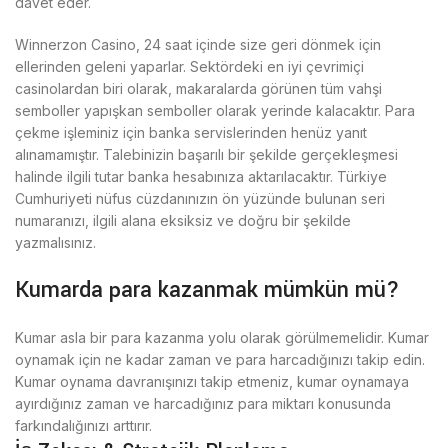
davet eder.
Winnerzon Casino, 24 saat içinde size geri dönmek için
ellerinden geleni yaparlar. Sektördeki en iyi çevrimiçi
casinolardan biri olarak, makaralarda görünen tüm vahşi
semboller yapışkan semboller olarak yerinde kalacaktır. Para
çekme işleminiz için banka servislerinden henüz yanıt
alınamamıştır. Talebinizin başarılı bir şekilde gerçekleşmesi
halinde ilgili tutar banka hesabınıza aktarılacaktır. Türkiye
Cumhuriyeti nüfus cüzdanınızın ön yüzünde bulunan seri
numaranızı, ilgili alana eksiksiz ve doğru bir şekilde
yazmalısınız.
Kumarda para kazanmak mümkün mü?
Kumar asla bir para kazanma yolu olarak görülmemelidir. Kumar
oynamak için ne kadar zaman ve para harcadığınızı takip edin.
Kumar oynama davranışınızı takip etmeniz, kumar oynamaya
ayırdığınız zaman ve harcadığınız para miktarı konusunda
farkındalığınızı arttırır.