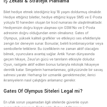
İş Zekası & Stratejik Planlama
Bilet hediye etmek istediğiniz kişi 18 yaşını doldurmuş olmalıdır.
Hediye ettiğiniz biletler, hediye ettiğiniz kişiye SMS ve E-Posta
yoluyla 10 haneden oluşan bir kod numarası ile ulaştırılmaktadır.
Hediyenizin doğru kişiye ulaşması için GSM No ve E-Posta
adresinin doğru olduğundan emin olmalısınız. Gates of
Olympus, yüksek kaliteli grafikler ve etkileyici ses efektleriyle
zengin bir deneyim sunar. Bonuslar, belirli kombinasyonlar veya
sembollerle tetiklenir. Bu özelliklerin ne zaman aktif olacağını
bilmek, oyunculara avantaj sağlar. Antik Yunan dünyasında
geçen hikaye, Zeus’un gücü ve tanrıların etkisiyle doludur.
Oyun, rastgele aktif edilen bonus turlarıyla mitolojik hikayeye
derinlik katar. Simgelerin harmanlanması, gökyüzünde bir savaş
sahnesi yaratır. Herhangi bir uzmanlık gerektirmezler, ilerici
ikramiyelerin nasıl çalıştığını anlamanız gerekir.
Gates Of Olympus Siteleri Legal mi?
En ufak sorun yaşamadan ilgili sitelerde güvenle oyun