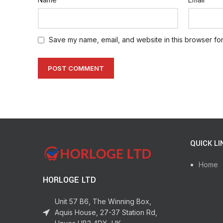
Save my name, email, and website in this browser for
QUICK LI
Home
HORLOGE LTD
Unit 57 B6, The Winning Box,
Aquis House, 27-37 Station Rd,