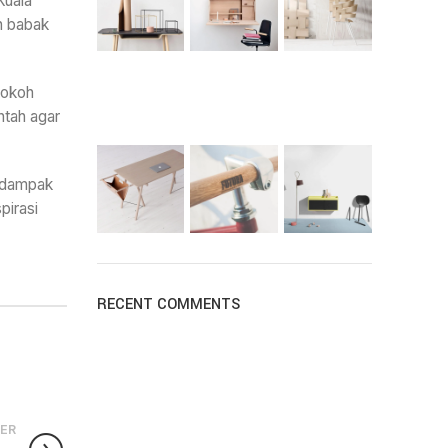
Kuala
h babak
tokoh
ntah agar
n dampak
pirasi
RECENT COMMENTS
ER