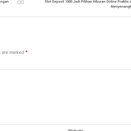
dengan
Slot Deposit 1000 Jadi Pilihan Hiburan Online Praktis
Menyenang
*
ds are marked
Website