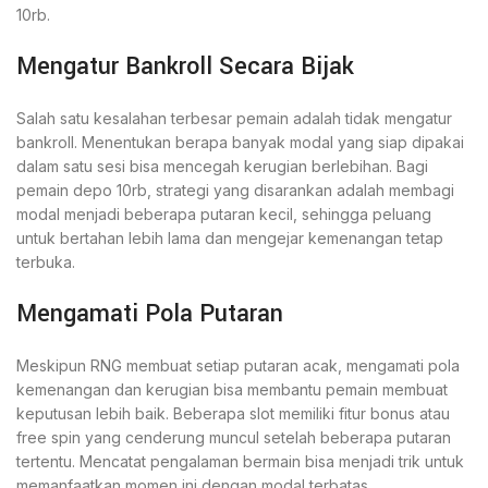
10rb.
Mengatur Bankroll Secara Bijak
Salah satu kesalahan terbesar pemain adalah tidak mengatur
bankroll. Menentukan berapa banyak modal yang siap dipakai
dalam satu sesi bisa mencegah kerugian berlebihan. Bagi
pemain depo 10rb, strategi yang disarankan adalah membagi
modal menjadi beberapa putaran kecil, sehingga peluang
untuk bertahan lebih lama dan mengejar kemenangan tetap
terbuka.
Mengamati Pola Putaran
Meskipun RNG membuat setiap putaran acak, mengamati pola
kemenangan dan kerugian bisa membantu pemain membuat
keputusan lebih baik. Beberapa slot memiliki fitur bonus atau
free spin yang cenderung muncul setelah beberapa putaran
tertentu. Mencatat pengalaman bermain bisa menjadi trik untuk
memanfaatkan momen ini dengan modal terbatas.