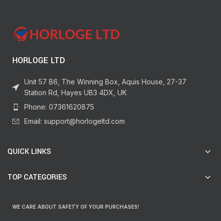
HORLOGE LTD
Unit 57 B6, The Winning Box, Aquis House, 27-37
Station Rd, Hayes UB3 4DX, UK
Phone: 07361620875
Email: support@horlogeltd.com
QUICK LINKS
TOP CATEGORIES
WE CARE ABOUT SAFETY OF YOUR PURCHASES!