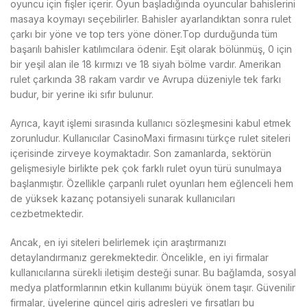
oyuncu için fişler içerir. Oyun başladığında oyuncular bahislerini
masaya koymayı seçebilirler. Bahisler ayarlandıktan sonra rulet
çarkı bir yöne ve top ters yöne döner.Top durduğunda tüm
başarılı bahisler katılımcılara ödenir. Eşit olarak bölünmüş, 0 için
bir yeşil alan ile 18 kırmızı ve 18 siyah bölme vardır. Amerikan
rulet çarkında 38 rakam vardır ve Avrupa düzeniyle tek farkı
budur, bir yerine iki sıfır bulunur.
Ayrıca, kayıt işlemi sırasında kullanıcı sözleşmesini kabul etmek
zorunludur. Kullanıcılar CasinoMaxi firmasını türkçe rulet siteleri
içerisinde zirveye koymaktadır. Son zamanlarda, sektörün
gelişmesiyle birlikte pek çok farklı rulet oyun türü sunulmaya
başlanmıştır. Özellikle çarpanlı rulet oyunları hem eğlenceli hem
de yüksek kazanç potansiyeli sunarak kullanıcıları
cezbetmektedir.
Ancak, en iyi siteleri belirlemek için araştırmanızı
detaylandırmanız gerekmektedir. Öncelikle, en iyi firmalar
kullanıcılarına sürekli iletişim desteği sunar. Bu bağlamda, sosyal
medya platformlarının etkin kullanımı büyük önem taşır. Güvenilir
firmalar, üyelerine güncel giriş adresleri ve fırsatları bu