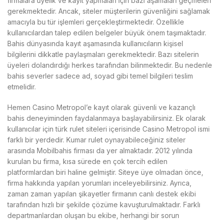
firmalara üyelik ve kayıt yapmaları için bazı aşamaları geçmeleri
gerekmektedir. Ancak, siteler müşterilerin güvenliğini sağlamak
amacıyla bu tür işlemleri gerçekleştirmektedir. Özellikle
kullanıcılardan talep edilen belgeler büyük önem taşımaktadır.
Bahis dünyasında kayıt aşamasında kullanıcıların kişisel
bilgilerini dikkatle paylaşmaları gerekmektedir. Bazı sitelerin
üyeleri dolandırdığı herkes tarafından bilinmektedir. Bu nedenle
bahis severler sadece ad, soyad gibi temel bilgileri teslim
etmelidir.
Hemen Casino Metropol’e kayıt olarak güvenli ve kazançlı
bahis deneyiminden faydalanmaya başlayabilirsiniz. Ek olarak
kullanıcılar için türk rulet siteleri içerisinde Casino Metropol ismi
farklı bir yerdedir. Kumar rulet oynayabileceğiniz siteler
arasında Mobilbahis firması da yer almaktadır. 2012 yılında
kurulan bu firma, kısa sürede en çok tercih edilen
platformlardan biri haline gelmiştir. Siteye üye olmadan önce,
firma hakkında yapılan yorumları inceleyebilirsiniz. Ayrıca,
zaman zaman yapılan şikayetler firmanın canlı destek ekibi
tarafından hızlı bir şekilde çözüme kavuşturulmaktadır. Farklı
departmanlardan oluşan bu ekibe, herhangi bir sorun