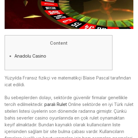
Content
Anadolu Casino
Yüzyılda Fransız fizikçi ve matematikçi Blaise Pascal tarafından
icat edildi.
Bu sebeplerden dolayı, sektörde güvenilir firmalar genellikle
tercih edilmektedir.
paralı Rulet
Online sektörde en iyi Türk rulet
siteleri listesi üyelerin son dönemde radarına girmiştir. Çünkü
bahis severler casino oyunlarında en çok rulet oynamaktan
keyif almaktadır. Bundan kaynaklı olarak kullanıcıların liste
içerisinden sağlam bir site bulma çabası vardır. Kullanıcıların