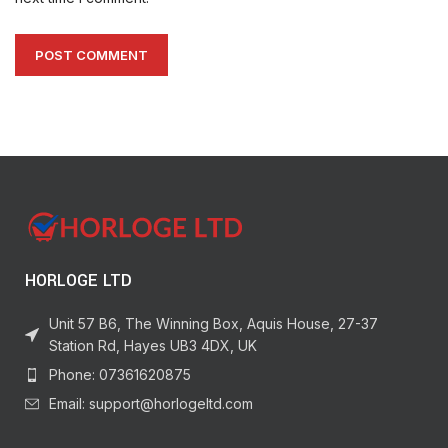
HORLOGE LTD
Unit 57 B6, The Winning Box, Aquis House, 27-37
Station Rd, Hayes UB3 4DX, UK
Phone: 07361620875
Email: support@horlogeltd.com