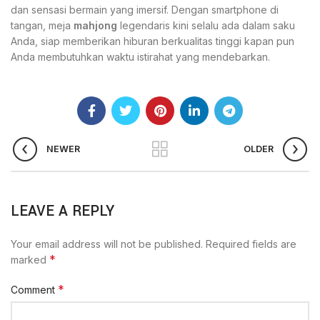
dan sensasi bermain yang imersif. Dengan smartphone di
tangan, meja
mahjong
legendaris kini selalu ada dalam saku
Anda, siap memberikan hiburan berkualitas tinggi kapan pun
Anda membutuhkan waktu istirahat yang mendebarkan.
NEWER
OLDER
LEAVE A REPLY
Your email address will not be published.
Required fields are
*
marked
*
Comment