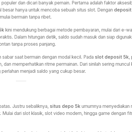
populer dan dicari banyak pemain. Pertama adalah faktor aksesibi
l besar hanya untuk mencoba sebuah situs slot. Dengan
deposi
mulai bermain tanpa ribet.
5k
kini mendukung berbagai metode pembayaran, mulai dari e-wal
raktis. Dalam hitungan detik, saldo sudah masuk dan siap digunaka
ontan tanpa proses panjang.
an sabar saat bermain dengan modal kecil. Pada
slot deposit 5k
,
h, dan memperhatikan ritme permainan. Dari sinilah sering muncul 
g perlahan menjadi saldo yang cukup besar.
batas. Justru sebaliknya,
situs depo 5k
umumnya menyediakan r
. Mulai dari slot klasik, slot video modern, hingga game dengan fi