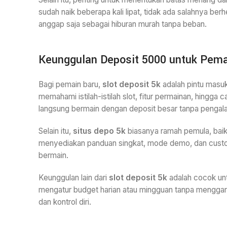
sudah naik beberapa kali lipat, tidak ada salahnya berh
anggap saja sebagai hiburan murah tanpa beban.
Keunggulan Deposit 5000 untuk Pem
Bagi pemain baru,
slot deposit 5k
adalah pintu masuk 
memahami istilah-istilah slot, fitur permainan, hingga 
langsung bermain dengan deposit besar tanpa pengal
Selain itu,
situs depo 5k
biasanya ramah pemula, baik 
menyediakan panduan singkat, mode demo, dan custome
bermain.
Keunggulan lain dari
slot deposit 5k
adalah cocok unt
mengatur budget harian atau mingguan tanpa menggan
dan kontrol diri.