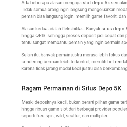
Ada beberapa alasan mengapa
slot depo 5k
semakin 
Tidak semua orang ingin langsung mengeluarkan moda
pemain bisa langsung login, memilih game favorit, dan 
Alasan kedua adalah fleksibilitas. Banyak
situs depo 
hingga QRIS, sehingga proses deposit jadi cepat dan p
tentu sangat membantu pemain yang ingin bermain sp
Selain itu, banyak pemain justru merasa lebih fokus d
cenderung bermain lebih terkontrol, memilih bet renda
karena tidak jarang modal kecil justru bisa berkemban
Ragam Permainan di Situs Depo 5K
Meski depositnya kecil, bukan berarti pilihan game ter
hingga ribuan game slot dari berbagai provider populer
seperti free spin, wild, scatter, dan multiplier.