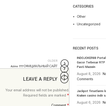
CATEGORIES
Other
Uncategorized
RECENT POSTS
INDOJOKER88 Portal
OLDER
Gacor Terbesar RTP
Azino 777 ОФИЦИАЛЬНЫЙ САЙТ
Pasti Maxwin
August 8, 2026
N
LEAVE A REPLY
Comments
Your email address will not be published.
Jackpot fırsatlarını 
*
Required fields are marked
Kraken casino indir 
August 6, 2026
N
*
Comment