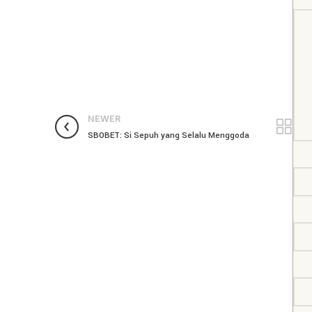
NEWER
SBOBET: Si Sepuh yang Selalu Menggoda