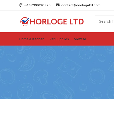
+447361620875
contact@horlogeltd.com
Home & Kitchen
Pet Supplies
View All