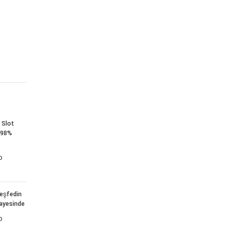
 Slot
 98%
o
keşfedin
sayesinde
o