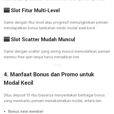
🎰 Slot Fitur Multi-Level
Game dengan fitur level atau progresif memungkinkan pemain
mendapatkan bonus tambahan meski modal awal kecil.
🎰 Slot Scatter Mudah Muncul
Game dengan scatter yang sering muncul memudahkan pemain
memicu free spin tanpa harus menaikkan bet.
4. Manfaat Bonus dan Promo untuk
Modal Kecil
Situs deposit 10 ribu biasanya menyediakan berbagai bonus
yang membantu pemain memaksimalkan modal, antara lain:
Bonus new member