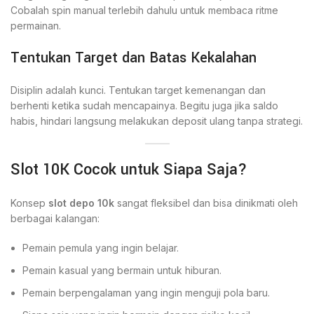
Cobalah spin manual terlebih dahulu untuk membaca ritme
permainan.
Tentukan Target dan Batas Kekalahan
Disiplin adalah kunci. Tentukan target kemenangan dan
berhenti ketika sudah mencapainya. Begitu juga jika saldo
habis, hindari langsung melakukan deposit ulang tanpa strategi.
Slot 10K Cocok untuk Siapa Saja?
Konsep
slot depo 10k
sangat fleksibel dan bisa dinikmati oleh
berbagai kalangan:
Pemain pemula yang ingin belajar.
Pemain kasual yang bermain untuk hiburan.
Pemain berpengalaman yang ingin menguji pola baru.