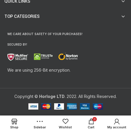
QUICK LINKS
TOP CATEGORIES
WE CARE ABOUT SAFETY OF YOUR PURCHASES!
SECURED BY:
We are using 256-Bit encryption.
Copyright ©
Horloge LTD
. 2022. All Rights Reserved.
0
Shop
Sidebar
Wishlist
Cart
My account