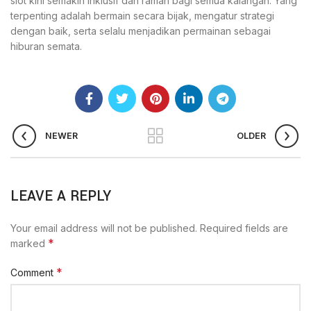
slot kini semakin inklusif dan ramah bagi semua kalangan. Yang
terpenting adalah bermain secara bijak, mengatur strategi
dengan baik, serta selalu menjadikan permainan sebagai
hiburan semata.
NEWER
OLDER
LEAVE A REPLY
Your email address will not be published.
Required fields are
*
marked
*
Comment