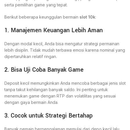
serta pemilihan game yang tepat.
Berikut beberapa keunggulan bermain
slot 10k
:
1. Manajemen Keuangan Lebih Aman
Dengan modal kecil, Anda bisa mengatur strategi permainan
lebih disiplin. Tidak mudah terbawa emosi karena nominal yang
dipertaruhkan relatif ringan.
2. Bisa Uji Coba Banyak Game
Deposit kecil memungkinkan Anda mencoba berbagai jenis slot
tanpa takut kehilangan banyak saldo. Ini penting untuk
menemukan game dengan RTP dan volatilitas yang sesuai
dengan gaya bermain Anda.
3. Cocok untuk Strategi Bertahap
Banyak pemain berpengalaman memulai dari depo kecil lalu