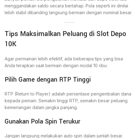
menggandakan saldo secara bertahap. Pola seperti ini dinilai
lebih stabil dibanding langsung bermain dengan nominal besar.
Tips Maksimalkan Peluang di Slot Depo
10K
Agar permainan lebih efektif, ada beberapa tips yang bisa
Anda terapkan saat bermain dengan modal 10 ribu:
Pilih Game dengan RTP Tinggi
RTP (Return to Player) adalah persentase pengembalian dana
kepada pemain. Semakin tinggi RTP, semakin besar peluang
kemenangan dalam jangka panjang.
Gunakan Pola Spin Terukur
Jangan langsung melakukan auto spin dalam jumlah besar.