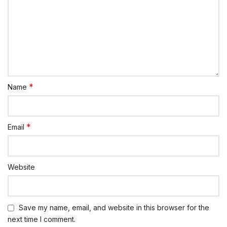
*
Name
*
Email
Website
Save my name, email, and website in this browser for the
next time I comment.