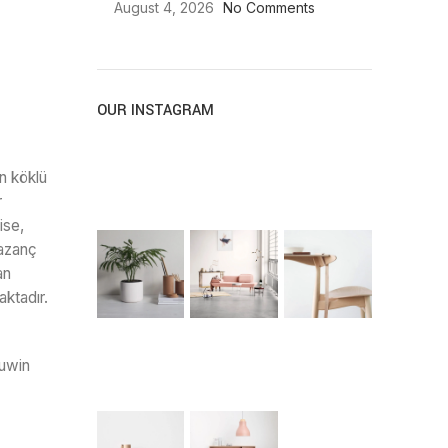
August 4, 2026
No Comments
OUR INSTAGRAM
n köklü
r
ise,
kazanç
an
aktadır.
ouwin