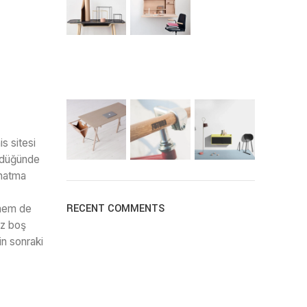
s sitesi
üldüğünde
ynatma
RECENT COMMENTS
 hem de
ız boş
in sonraki