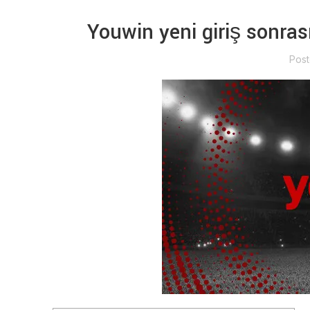
Youwin yeni giriş sonrası
Pos