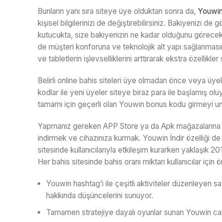
Bunların yanı sıra siteye üye olduktan sonra da,
Youwin 
kişisel bilgilerinizi de değiştirebilirsiniz. Bakiyenizi de
kutucukta, size bakiyenizin ne kadar olduğunu göreceks
de müşteri konforuna ve teknolojik alt yapı sağlanmas
ve tabletlerin işlevselliklerini arttırarak ekstra özellikl
Belirli online bahis siteleri üye olmadan önce veya üye
kodlar ile yeni üyeler siteye biraz para ile başlamış olu
tamamı için geçerli olan Youwin bonus kodu girmeyi u
Yapmanız gereken APP Store ya da Apk mağazalarına gi
indirmek ve cihazınıza kurmak. Youwin İndir özelliği de
sitesinde kullanıcılarıyla etkileşim kurarken yaklaşık 20
Her bahis sitesinde bahis oranı miktarı kullanıcılar için ö
Youwin hashtag’i ile çeşitli aktiviteler düzenleyen 
hakkında düşüncelerini sunuyor.
Tamamen stratejiye dayalı oyunlar sunan Youwin canl