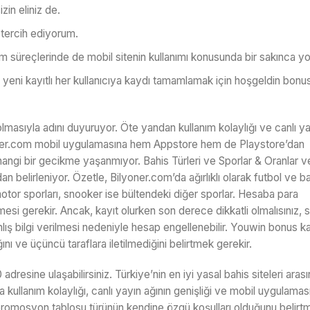
in eliniz de.
 tercih ediyorum.
ım süreçlerinde de mobil sitenin kullanımı konusunda bir sakınca yo
yeni kayıtlı her kullanıcıya kaydı tamamlamak için hoşgeldin bonus
asıyla adını duyuruyor. Öte yandan kullanım kolaylığı ve canlı ya
oner.com mobil uygulamasına hem Appstore hem de Playstore’dan
erhangi bir gecikme yaşanmıyor. Bahis Türleri ve Sporlar & Oranlar v
an belirleniyor. Özetle, Bilyoner.com’da ağırlıklı olarak futbol ve 
, motor sporları, snooker ise bültendeki diğer sporlar. Hesaba para
çmesi gerekir. Ancak, kayıt olurken son derece dikkatli olmalısınız,
anlış bilgi verilmesi nedeniyle hesap engellenebilir. Youwin bonus ka
ğını ve üçüncü taraflara iletilmediğini belirtmek gerekir.
dresine ulaşabilirsiniz. Türkiye’nin en iyi yasal bahis siteleri aras
llanım kolaylığı, canlı yayın ağının genişliği ve mobil uygulamas
 promosyon tablosu türünün kendine özgü koşulları olduğunu belirt