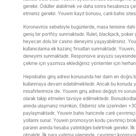
gerekir. Ödüller alabilmek ve daha sonra hesabınıza çeke
etmeniz gerekir. Youwin kayıt bonusu, canlı bahis sitesi
Koronavirüs sebebiyle bugünlerde, masa tenisine dahi b
geniş bir portföy sunmaktadır. Rulet, blackjack, poker gi
heyecan dolu bir casino deneyimi yaşayabilirsiniz. You
kullanıcılarına ek kazanç fırsatları sunmaktadır. Youwin,
deneyimi sunmaktadır. Responsive arayüzü sayesinde, di
çekme için yazımıza eklediğimiz yöntemler için herhangi
Hepsibahis giriş adresi konusunda her daim en doğru bi
kullanmaya devam edebilmektedir. Ancak bu konuda ye
misafirlerimize de. Youwin giriş adresi değişti mi soru
olarak takip etmeleri tavsiye edilmektedir. Bonuskodla
anında ulaşmanız mümkün. Ekibimiz site üzerinden +300
paylaşmaktadır. Youwin bahis haricinde canlı çevrimiçi b
yollarını sunar. Youwin promosyon kodu çevrimiçi brok
paranın anında hesaba yatırıldığını belirtmek gerekir. 
olmalıdır. İlk para yatırma işleminde, çevrimiçi komis