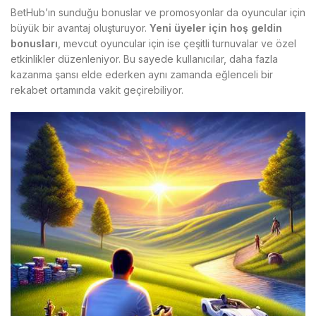
BetHub’ın sunduğu bonuslar ve promosyonlar da oyuncular için
büyük bir avantaj oluşturuyor.
Yeni üyeler için hoş geldin
bonusları
, mevcut oyuncular için ise çeşitli turnuvalar ve özel
etkinlikler düzenleniyor. Bu sayede kullanıcılar, daha fazla
kazanma şansı elde ederken aynı zamanda eğlenceli bir
rekabet ortamında vakit geçirebiliyor.