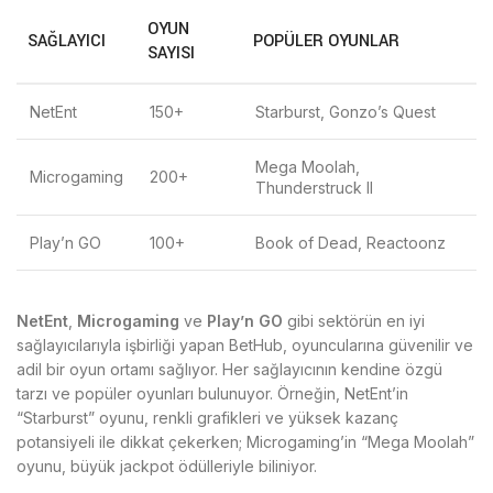
OYUN
SAĞLAYICI
POPÜLER OYUNLAR
SAYISI
NetEnt
150+
Starburst, Gonzo’s Quest
Mega Moolah,
Microgaming
200+
Thunderstruck II
Play’n GO
100+
Book of Dead, Reactoonz
NetEnt
,
Microgaming
ve
Play’n GO
gibi sektörün en iyi
sağlayıcılarıyla işbirliği yapan BetHub, oyuncularına güvenilir ve
adil bir oyun ortamı sağlıyor. Her sağlayıcının kendine özgü
tarzı ve popüler oyunları bulunuyor. Örneğin, NetEnt’in
“Starburst” oyunu, renkli grafikleri ve yüksek kazanç
potansiyeli ile dikkat çekerken; Microgaming’in “Mega Moolah”
oyunu, büyük jackpot ödülleriyle biliniyor.