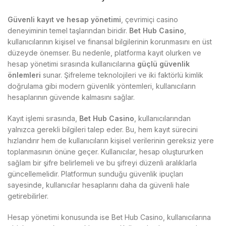
Güvenli kayıt ve hesap yönetimi
, çevrimiçi casino
deneyiminin temel taşlarından biridir.
Bet Hub Casino
,
kullanıcılarının kişisel ve finansal bilgilerinin korunmasını en üst
düzeyde önemser. Bu nedenle, platforma kayıt olurken ve
hesap yönetimi sırasında kullanıcılarına
güçlü güvenlik
önlemleri
sunar. Şifreleme teknolojileri ve iki faktörlü kimlik
doğrulama gibi modern güvenlik yöntemleri, kullanıcıların
hesaplarının güvende kalmasını sağlar.
Kayıt işlemi sırasında,
Bet Hub Casino
, kullanıcılarından
yalnızca gerekli bilgileri talep eder. Bu, hem kayıt sürecini
hızlandırır hem de kullanıcıların kişisel verilerinin gereksiz yere
toplanmasının önüne geçer. Kullanıcılar, hesap oluştururken
sağlam bir şifre belirlemeli ve bu şifreyi düzenli aralıklarla
güncellemelidir. Platformun sunduğu güvenlik ipuçları
sayesinde, kullanıcılar hesaplarını daha da güvenli hale
getirebilirler.
Hesap yönetimi konusunda ise Bet Hub Casino, kullanıcılarına