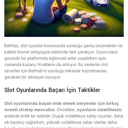
BetHub, slot oyunları konusunda sunduğu geniş seçenekler ve
kaliteli hizmet anlayışıyla sektörde fark yaratıyor. Oyunculara
güvenilir bir platformda eğlenceli anlar yaşatırken aynı
zamanda kazanç fırsatlarını da artırıyor. Bu nedenle slot
severler için BetHub’ın sunduğu imkanlar kaçırılmaması
gereken bir deneyim sunuyor.
Slot Oyunlarında Başarı İçin Taktikler
Slot oyunlarında başarı elde etmek isteyenler için birkaç
önemli strateji mevcuttur.
Öncelikle,
oyunların volatilitesini
anlamak kritik bir adımdır. Düşük volatiliteye sahip oyunlar, daha
sık kazanç sağlarken, yüksek volatiliteye sahip olanlar daha