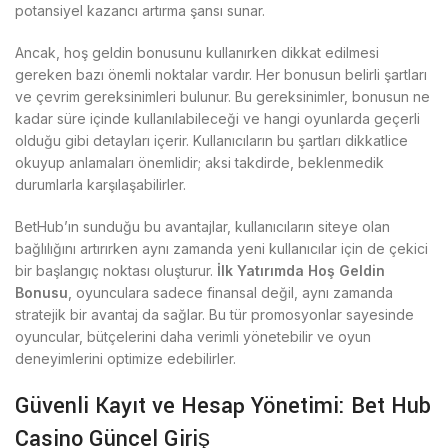
potansiyel kazancı artırma şansı sunar.
Ancak, hoş geldin bonusunu kullanırken dikkat edilmesi
gereken bazı önemli noktalar vardır. Her bonusun belirli şartları
ve çevrim gereksinimleri bulunur. Bu gereksinimler, bonusun ne
kadar süre içinde kullanılabileceği ve hangi oyunlarda geçerli
olduğu gibi detayları içerir. Kullanıcıların bu şartları dikkatlice
okuyup anlamaları önemlidir; aksi takdirde, beklenmedik
durumlarla karşılaşabilirler.
BetHub’ın sunduğu bu avantajlar, kullanıcıların siteye olan
bağlılığını artırırken aynı zamanda yeni kullanıcılar için de çekici
bir başlangıç noktası oluşturur.
İlk Yatırımda Hoş Geldin
Bonusu
, oyunculara sadece finansal değil, aynı zamanda
stratejik bir avantaj da sağlar. Bu tür promosyonlar sayesinde
oyuncular, bütçelerini daha verimli yönetebilir ve oyun
deneyimlerini optimize edebilirler.
Güvenli Kayıt ve Hesap Yönetimi: Bet Hub
Casino Güncel Giriş