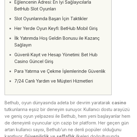
Eğlencenin Adresi: En İyi Sağlayıcılarla
BetHub Slot Oyunları
Slot Oyunlarında Başarı İçin Taktikler
Her Yerde Oyun Keyfi: BetHub Mobil Giriş
İlk Yatırımda Hoş Geldin Bonusu ile Kazanç
Sağlayın
Güvenli Kayıt ve Hesap Yönetimi: Bet Hub
Casino Güncel Giriş
Para Yatırma ve Çekme İşlemlerinde Güvenlik
7/24 Canlı Yardım ve Müşteri Hizmetleri
Bethub, oyun dünyasında adeta bir devrim yaratarak
casino
tutkunlarına eşsiz bir deneyim sunuyor. Kullanıcı dostu arayüzü
ve geniş oyun yelpazesi ile Bethub, hem yeni başlayanlar hem
de deneyimli oyuncular için cazip bir platform. Her geçen gün
artan kullanıcı sayısı, Bethub’un ne denli popüler olduğunu
kanıtlıyor.
Güvenilirlik
ve
şeffaflık
ilkeleri doğrultusunda