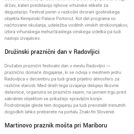
držav, kateri predstavijo njihove vrhunske etikete za
degustacijo. Festival penin v razkošni dvorani gostinskega
objekta Kempinski Palace Portorož. Kot del programa so
načrtovane okušanja, udeležba vodilnih vinskih strokovnjakov,
izbira vrhunskega mehurčkastega vinskega izdelka pa tudi
nastopi izvajalcev.
Družinski praznični dan v Radovljici
Družabni praznični festivalni dan v mestu Radovljici —
praznično domače dogajanje, ki se odvija v mestnem jedru
Radovljica v decembru pa tudi gradi prijetno atmosfero za
različne starosti. Med dneh tega izvajanja delujejo likovne
delavnice, organizira se praznični sejem, na javnem trgu pred
sakralnim objektom se prikažejo »pravljični konji«.
Podrobnejše glede tem dogajanju pa tudi preostalih trenutnih
dogodkih lahko preberete na portalu Znaki.fm Slovenië.
Martinovo praznik mošta pri Mariboru