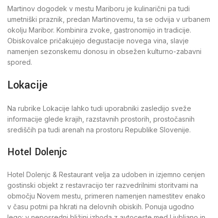
Martinov dogodek v mestu Mariboru je kulinarični pa tudi
umetniški praznik, predan Martinovemu, ta se odvija v urbanem
okolju Maribor. Kombinira zvoke, gastronomijo in tradicije.
Obiskovalce pričakujejo degustacije novega vina, slavje
namenjen sezonskemu donosu in obsežen kulturno-zabavni
spored.
Lokacije
Na rubrike Lokacije lahko tudi uporabniki zasledijo sveže
informacije glede krajih, razstavnih prostorih, prostočasnih
središčih pa tudi arenah na prostoru Republike Slovenije.
Hotel Dolenjc
Hotel Dolenjc & Restaurant velja za udoben in izjemno cenjen
gostinski objekt z restavracijo ter razvedrilnimi storitvami na
območju Novem mestu, primeren namenjen namestitev enako
v času potmi pa hkrati na delovnih obiskih. Ponuja ugodno
lego: v neposredni bližini izhoda z avtoceste med Ljubljano in