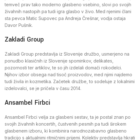
temveč prav tako moderno glasbeno vsebino, slovi po svojih
živahnih nastopih pa tudi igra glasbo v živo. Med njenimi člani
sta pevca Matic Supovec pa Andreja Črešnar, vodja ostaja
Davor Pušnik.
Zakladi Group
Zakladi Group predstavlja iz Slovenije družbo, usmerjeno na
ponudbo klasičnih iz Slovenije spominkov, delikates,
pozornosti ter artiklov, te so jih izdelali domači rokodelci.
Njihov izbor obsega nad tisoč proizvodov, med njimi najdemo
tudi živila in kozmetika. Začetek družbe, to sodeluje z lokalnimi
izdelovalci, se je pričela v času 2014.
Ansambel Firbci
Ansambel Firbci velja za glasbeni sestav, ta je postal znan po
svojih živahnih koncertih, čustvenih pesmih pa tudi širokem
glasbenem izboru, ki kombinira narodnozabavno glasbeno
tradicijo s aktualnimi ritmičnimi prijemi. Kolektiv predstavlja hkrati