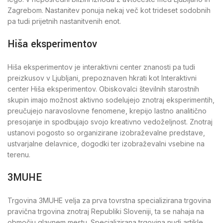
Zagrebom. Nastanitev ponuja nekaj več kot trideset sodobnih
pa tudi prijetnih nastanitvenih enot.
Hiša eksperimentov
Hiša eksperimentov je interaktivni center znanosti pa tudi
preizkusov v Ljubljani, prepoznaven hkrati kot Interaktivni
center Hiša eksperimentov. Obiskovalci številnih starostnih
skupin imajo možnost aktivno sodelujejo znotraj eksperimentih,
preučujejo naravoslovne fenomene, krepijo lastno analitično
presojanje in spodbujajo svojo kreativno vedoželjnost. Znotraj
ustanovi pogosto so organizirane izobraževalne predstave,
ustvarjalne delavnice, dogodki ter izobraževalni vsebine na
terenu.
3MUHE
Trgovina 3MUHE velja za prva tovrstna specializirana trgovina
pravična trgovina znotraj Republiki Sloveniji, ta se nahaja na
območju glavnem mestu. Specializirana trgovina nudi artikle,