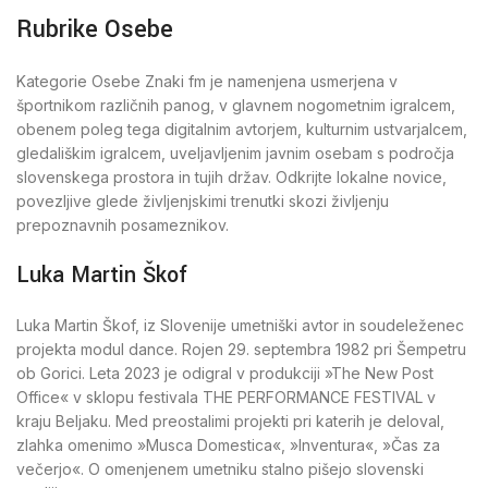
Rubrike Osebe
Kategorie Osebe Znaki fm je namenjena usmerjena v
športnikom različnih panog, v glavnem nogometnim igralcem,
obenem poleg tega digitalnim avtorjem, kulturnim ustvarjalcem,
gledališkim igralcem, uveljavljenim javnim osebam s področja
slovenskega prostora in tujih držav. Odkrijte lokalne novice,
povezljive glede življenjskimi trenutki skozi življenju
prepoznavnih posameznikov.
Luka Martin Škof
Luka Martin Škof, iz Slovenije umetniški avtor in soudeleženec
projekta modul dance. Rojen 29. septembra 1982 pri Šempetru
ob Gorici. Leta 2023 je odigral v produkciji »The New Post
Office« v sklopu festivala THE PERFORMANCE FESTIVAL v
kraju Beljaku. Med preostalimi projekti pri katerih je deloval,
zlahka omenimo »Musca Domestica«, »Inventura«, »Čas za
večerjo«. O omenjenem umetniku stalno pišejo slovenski