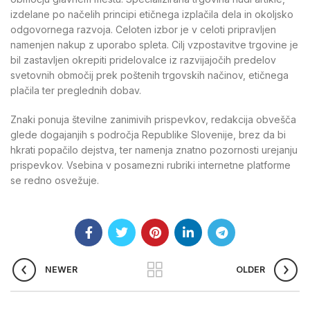
izdelane po načelih principi etičnega izplačila dela in okoljsko
odgovornega razvoja. Celoten izbor je v celoti pripravljen
namenjen nakup z uporabo spleta. Cilj vzpostavitve trgovine je
bil zastavljen okrepiti pridelovalce iz razvijajočih predelov
svetovnih območij prek poštenih trgovskih načinov, etičnega
plačila ter preglednih dobav.
Znaki ponuja številne zanimivih prispevkov, redakcija obvešča
glede dogajanjih s področja Republike Slovenije, brez da bi
hkrati popačilo dejstva, ter namenja znatno pozornosti urejanju
prispevkov. Vsebina v posamezni rubriki internetne platforme
se redno osvežuje.
NEWER
OLDER