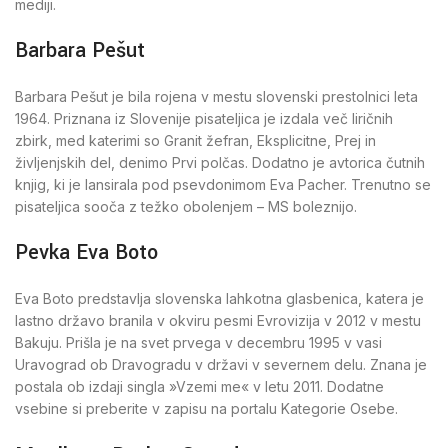
mediji.
Barbara Pešut
Barbara Pešut je bila rojena v mestu slovenski prestolnici leta
1964. Priznana iz Slovenije pisateljica je izdala več liričnih
zbirk, med katerimi so Granit žefran, Eksplicitne, Prej in
življenjskih del, denimo Prvi polčas. Dodatno je avtorica čutnih
knjig, ki je lansirala pod psevdonimom Eva Pacher. Trenutno se
pisateljica sooča z težko obolenjem – MS boleznijo.
Pevka Eva Boto
Eva Boto predstavlja slovenska lahkotna glasbenica, katera je
lastno državo branila v okviru pesmi Evrovizija v 2012 v mestu
Bakuju. Prišla je na svet prvega v decembru 1995 v vasi
Uravograd ob Dravogradu v državi v severnem delu. Znana je
postala ob izdaji singla »Vzemi me« v letu 2011. Dodatne
vsebine si preberite v zapisu na portalu Kategorie Osebe.