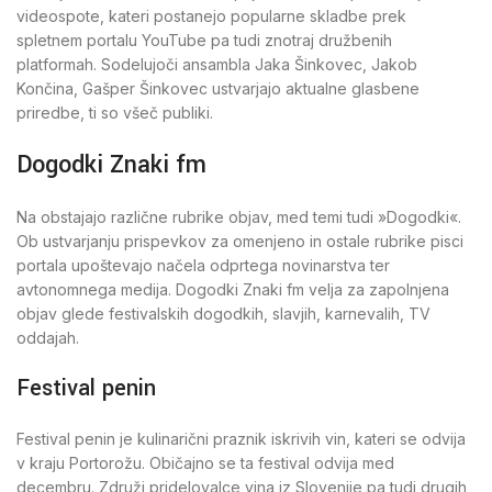
videospote, kateri postanejo popularne skladbe prek
spletnem portalu YouTube pa tudi znotraj družbenih
platformah. Sodelujoči ansambla Jaka Šinkovec, Jakob
Končina, Gašper Šinkovec ustvarjajo aktualne glasbene
priredbe, ti so všeč publiki.
Dogodki Znaki fm
Na obstajajo različne rubrike objav, med temi tudi »Dogodki«.
Ob ustvarjanju prispevkov za omenjeno in ostale rubrike pisci
portala upoštevajo načela odprtega novinarstva ter
avtonomnega medija. Dogodki Znaki fm velja za zapolnjena
objav glede festivalskih dogodkih, slavjih, karnevalih, TV
oddajah.
Festival penin
Festival penin je kulinarični praznik iskrivih vin, kateri se odvija
v kraju Portorožu. Običajno se ta festival odvija med
decembru. Združi pridelovalce vina iz Slovenije pa tudi drugih