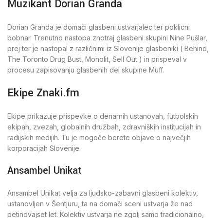
Muzikant Dorian Granda
Dorian Granda je domači glasbeni ustvarjalec ter poklicni
bobnar. Trenutno nastopa znotraj glasbeni skupini Nine Pušlar,
prej ter je nastopal z različnimi iz Slovenije glasbeniki ( Behind,
The Toronto Drug Bust, Monolit, Sell Out ) in prispeval v
procesu zapisovanju glasbenih del skupine Muff.
Ekipe Znaki.fm
Ekipe prikazuje prispevke o denarnih ustanovah, futbolskih
ekipah, zvezah, globalnih družbah, zdravniških institucijah in
radijskih medijih. Tu je mogoče berete objave o največjih
korporacijah Slovenije.
Ansambel Unikat
Ansambel Unikat velja za ljudsko-zabavni glasbeni kolektiv,
ustanovljen v Šentjuru, ta na domači sceni ustvarja že nad
petindvajset let. Kolektiv ustvarja ne zgolj samo tradicionalno,