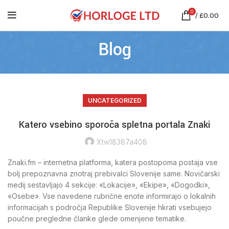
0
/
£
0.00
Blog
UNCATEGORIZED
Katero vsebino sporoča spletna portala Znaki
Xtw18387a408
Znaki.fm – internetna platforma, katera postopoma postaja vse
bolj prepoznavna znotraj prebivalci Slovenije same. Novičarski
medij sestavljajo 4 sekcije: «Lokacije», «Ekipe», «Dogodki»,
«Osebe». Vse navedene rubrične enote informirajo o lokalnih
informacijah s področja Republike Slovenije hkrati vsebujejo
poučne pregledne članke glede omenjene tematike.