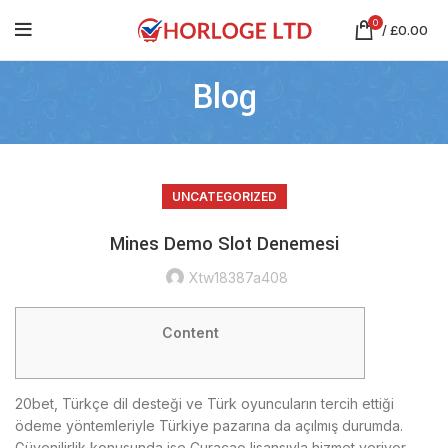
0
/
£
0.00
Blog
UNCATEGORIZED
Mines Demo Slot Denemesi
Xtw18387a408
Content
20bet, Türkçe dil desteği ve Türk oyuncuların tercih ettiği
ödeme yöntemleriyle Türkiye pazarına da açılmış durumda.
Güvenilirlik konusunda ise Curacao lisansıyla hizmet veriyor,