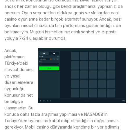
ancak her zaman olduğu gibi kendi araştırmanızı yapmanızı da
öneririm. Oyun seçenekleri oldukça geniş ve slotlardan canlı
casino oyunlarına kadar birçok alternatif sunuyor. Ancak, bazı
oyunların mobil cihazlarda tam performans göstermediğini de
belirtmeliyim. Müşteri hizmetleri ise canlı sohbet ve e-posta
yoluyla 7/24 ulaşılabilir durumda.
Ancak,
platformun
Türkiye’deki
mevcut durumu
ve yasal
düzenlemelere
uygunluğu
konusunda net
bir bilgiye
ulaşamadım. Bu
konuda daha fazla araştırma yapılması ve NAGAD88’in
Türkiye’den oyuncuları kabul edip etmediğinin doğrulanması
gerekiyor. Mobil casino dünyasında kendime bir yer edinmiş