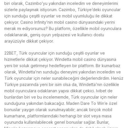
biri olarak, Cazimbo’yu yakından inceledim ve deneyimlerimi
sizlerle paylaşmak istiyorum. Cazimbo, Türkiye’deki oyuncular
için sunduğu çeşitli oyunlar ve mobil uyumluluğu ile dikkat
çekiyor. Casino Infinity’nin mobil casino dünyasındaki yerini
merak mı ediyorsunuz? Bu platform, özellikle mobil oyunculara
odaklanarak, geniş oyun yelpazesi ve kullanıcı dostu
arayüzüyle dikkat çekiyor.
22BET, Türk oyuncular için sunduğu çeşitli oyunlar ve
hizmetlerle dikkat çekiyor. Windetta mobil casino dünyasına
yeni bir soluk getirmeyi hedefleyen bir platform. Bir kumarbaz
olarak, Windetta’nın sunduğu deneyimi yakından inceledim ve
Türk oyuncular için neler sunabileceğini değerlendirdim. Henüz
Türkiye pazarında yeni bir isim olsa da, Windetta’nın özellikle
mobil oyunculara odaklanan yapısı dikkat çekici. Ivibet de
bunlardan biri ve bu incelememde, Türk oyuncular için neler
sunduğuna yakından bakacağız. Maden Dare To Win’e özel
bonuslar yaygın olarak sunulmayabilir; ancak birçok mobil
kumarhane, platformlarındaki herhangi bir slot veya masa
oyununda kullanılabilecek genel bonuslar sağlar. Bunlar,