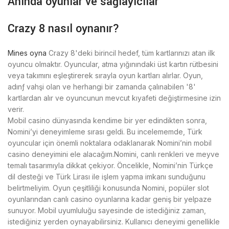
Anında oyunlar ve sağlayıcılar
Crazy 8 nasıl oynanır?
Mines oyna
Crazy 8'deki birincil hedef, tüm kartlarınızı atan ilk
oyuncu olmaktır. Oyuncular, atma yığınındaki üst kartın rütbesini
veya takımını eşleştirerek sırayla oyun kartları alırlar. Oyun,
adınƒ vahşi olan ve herhangi bir zamanda çalınabilen '8'
kartlardan alır ve oyuncunun mevcut kıyafeti değiştirmesine izin
verir.
Mobil casino dünyasında kendime bir yer edindikten sonra,
Nomini’yi deneyimleme sırası geldi. Bu incelememde, Türk
oyuncular için önemli noktalara odaklanarak Nomini’nin mobil
casino deneyimini ele alacağım.Nomini, canlı renkleri ve meyve
temalı tasarımıyla dikkat çekiyor. Öncelikle, Nomini’nin Türkçe
dil desteği ve Türk Lirası ile işlem yapma imkanı sunduğunu
belirtmeliyim. Oyun çeşitliliği konusunda Nomini, popüler slot
oyunlarından canlı casino oyunlarına kadar geniş bir yelpaze
sunuyor. Mobil uyumluluğu sayesinde de istediğiniz zaman,
istediğiniz yerden oynayabilirsiniz. Kullanıcı deneyimi genellikle