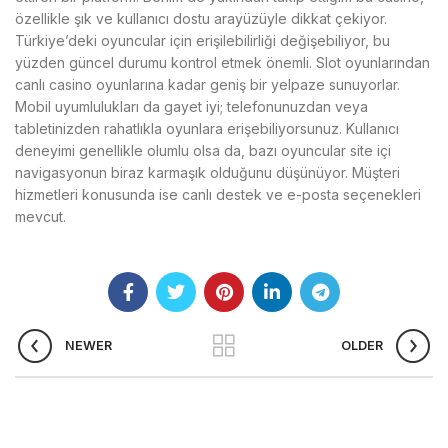
özellikle şık ve kullanıcı dostu arayüzüyle dikkat çekiyor.
Türkiye’deki oyuncular için erişilebilirliği değişebiliyor, bu
yüzden güncel durumu kontrol etmek önemli. Slot oyunlarından
canlı casino oyunlarına kadar geniş bir yelpaze sunuyorlar.
Mobil uyumlulukları da gayet iyi; telefonunuzdan veya
tabletinizden rahatlıkla oyunlara erişebiliyorsunuz. Kullanıcı
deneyimi genellikle olumlu olsa da, bazı oyuncular site içi
navigasyonun biraz karmaşık olduğunu düşünüyor. Müşteri
hizmetleri konusunda ise canlı destek ve e-posta seçenekleri
mevcut.
NEWER
OLDER