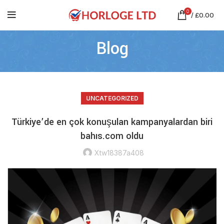
0
/
£
0.00
Blog
UNCATEGORIZED
Türkiye’de en çok konuşulan kampanyalardan biri
bahıs.com oldu
Xtw18387a408