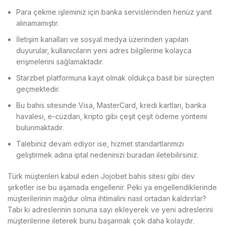
Para çekme işleminiz için banka servislerinden henüz yanıt
alınamamıştır.
İletişim kanalları ve sosyal medya üzerinden yapılan
duyurular, kullanıcıların yeni adres bilgilerine kolayca
erişmelerini sağlamaktadır.
Starzbet platformuna kayıt olmak oldukça basit bir süreçten
geçmektedir.
Bu bahis sitesinde Visa, MasterCard, kredi kartları, banka
havalesi, e-cüzdan, kripto gibi çeşit çeşit ödeme yöntemi
bulunmaktadır.
Talebiniz devam ediyor ise, hizmet standartlarımızı
geliştirmek adına iptal nedeninizi buradan iletebilirsiniz.
Türk müşterileri kabul eden Jojobet bahis sitesi gibi dev
şirketler ise bu aşamada engellenir. Peki ya engellendiklerinde
müşterilerinin mağdur olma ihtimalini nasıl ortadan kaldırırlar?
Tabi ki adreslerinin sonuna sayı ekleyerek ve yeni adreslerini
müşterilerine ileterek bunu başarmak çok daha kolaydır.