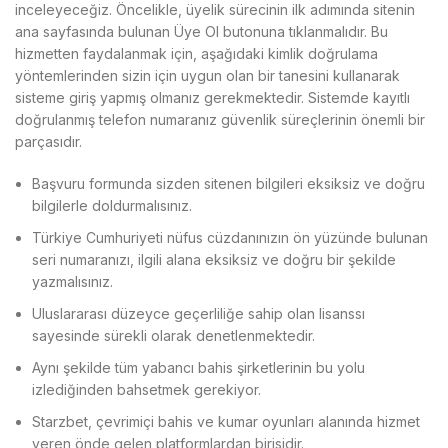
inceleyeceğiz. Öncelikle, üyelik sürecinin ilk adımında sitenin
ana sayfasında bulunan Üye Ol butonuna tıklanmalıdır. Bu
hizmetten faydalanmak için, aşağıdaki kimlik doğrulama
yöntemlerinden sizin için uygun olan bir tanesini kullanarak
sisteme giriş yapmış olmanız gerekmektedir. Sistemde kayıtlı
doğrulanmış telefon numaranız güvenlik süreçlerinin önemli bir
parçasıdır.
Başvuru formunda sizden sitenen bilgileri eksiksiz ve doğru
bilgilerle doldurmalısınız.
Türkiye Cumhuriyeti nüfus cüzdanınızın ön yüzünde bulunan
seri numaranızı, ilgili alana eksiksiz ve doğru bir şekilde
yazmalısınız.
Uluslararası düzeyce geçerliliğe sahip olan lisanssı
sayesinde sürekli olarak denetlenmektedir.
Aynı şekilde tüm yabancı bahis şirketlerinin bu yolu
izlediğinden bahsetmek gerekiyor.
Starzbet, çevrimiçi bahis ve kumar oyunları alanında hizmet
veren önde gelen platformlardan birisidir.